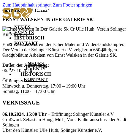
Zum Hauptinhalt springen
Zum Footer springen
06.10.2024 – 27.10.2024
ERNST WALSKEN IN DER GALERIE SK
NEUES
EVENTS
HISTORISCH
KONTAKT
Ernst Walsken war ein deutscher Maler und Widerstandskämpfer.
Der Verein der Solinger Künstler e.V. zeigt zum 650-jährigen
Stadtjubiläum Arbeiten von Ernst Walsken in der Galerie SK.
NEUES
Dauer der Ausstellung:
EVENTS
06.–27.10.2024
HISTORISCH
KONTAKT
Öffnungszeiten:
Mittwoch u. Donnerstag, 17:00 – 19:00 Uhr
Sonntag, 11:00 – 17:00 Uhr
VERNISSAGE
06.10.2024, 15:00 Uhr
– Eröffnung: Solinger Künstler e.V.
Grußwort: Sebastian Haug, MdL, Vors. Kulturausschuss der Stadt
Solingen
Über den Künstler: Ulle Huth, Solinger Künstler e.V.