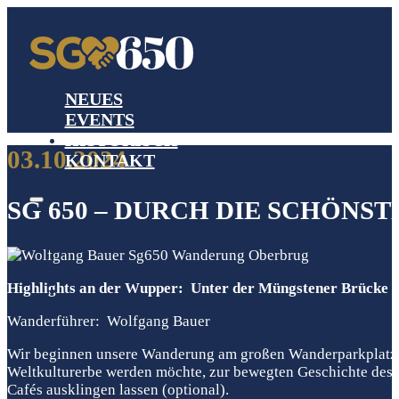
NEUES
EVENTS
HISTORISCH
03.10.2024
KONTAKT
SG 650 – DURCH DIE SCHÖNS
Highlights an der Wupper: Unter der Müngstener Brücke hi
Wanderführer: Wolfgang Bauer
Wir beginnen unsere Wanderung am großen Wanderparkplatz h
Weltkulturerbe werden möchte, zur bewegten Geschichte des 
Cafés ausklingen lassen (optional).