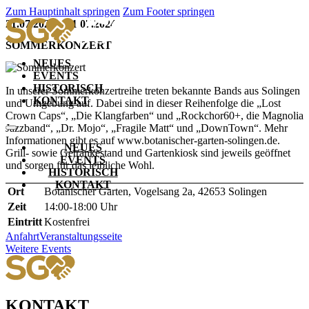
Zum Hauptinhalt springen
Zum Footer springen
21.07.2024 – 21.07.2024
SOMMERKONZERT
NEUES
EVENTS
HISTORISCH
In unserer Sommerkonzertreihe treten bekannte Bands aus Solingen
KONTAKT
und Umgebung auf. Dabei sind in dieser Reihenfolge die „Lost
Crown Caps“, „Die Klangfarben“ und „Rockchor60+, die Magnolia
Jazzband“, „Dr. Mojo“, „Fragile Matt“ und „DownTown“. Mehr
Informationen gibt es auf www.botanischer-garten-solingen.de.
NEUES
Grill- sowie Getränkestand und Gartenkiosk sind jeweils geöffnet
EVENTS
und sorgen für das leibliche Wohl.
HISTORISCH
KONTAKT
Ort
Botanischer Garten, Vogelsang 2a, 42653 Solingen
Zeit
14:00-18:00 Uhr
Eintritt
Kostenfrei
Anfahrt
Veranstaltungsseite
Weitere Events
KONTAKT