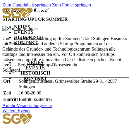
Zum Hauptinhalt springen
Zum Footer springen
03.07.2024 – 03.07.2024
STARTING UP FOR SUMMER
NEUES
EVENTS
HISTORISCH
Unter dem Motto „Starting up for Summer“, lädt Solingen.Business
KONTAKT
mit dem coworkit und anderen Startup Programmen auf das
Gelände des Gründer- und Technologiezentrum Solingen alle
Startups und Interessier ten ein. Vor Ort können sich Startups
präsentieren und ihre innovativen Geschäftsideen pitchen. Erlebt
NEUES
live das Bergische Startup-Ökosystem in
EVENTS
Solingen!
HISTORISCH
KONTAKT
Ort
Solingen.Business, Grünewalder Straße 29-31 42657
Solingen
Zeit
16:00-20:00
Eintritt
Eintritt: kostenfrei
Anfahrt
Veranstaltungsseite
Weitere Events