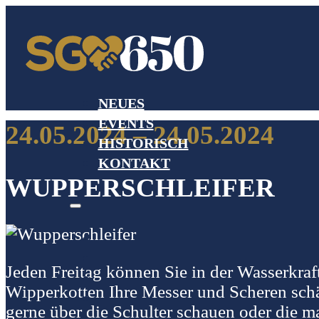
NEUES
EVENTS
24.05.2024 – 24.05.2024
HISTORISCH
KONTAKT
WUPPERSCHLEIFER
Jeden Freitag können Sie in der Wasserkra
Wipperkotten Ihre Messer und Scheren schä
gerne über die Schulter schauen oder die 